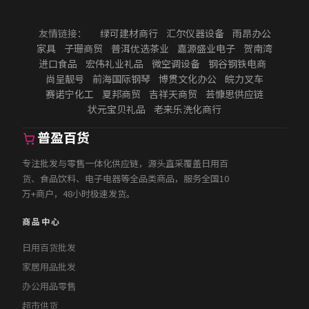
友情链接：
绿可建材商行
汇尔仪器设备
雨昂办公
家具
子珊商贸
普洱优选茶业
嘉源盛业电子
贺南湾
进口食品
宏伟礼业礼品
微空调设备
钢谷钢铁电商
尚呈靓号
前海国际钢琴
博贯文化办公
皖力叉车
赛诺宁化工
夏邦商贸
吉祥天商贸
芸慷思供应链
状元宝贝礼品
老来乐洗化商行
普盈百货
专注批发与零售一体化供应链，源头直采覆盖日用百
货、食品饮料、电子电器等全品类商品，服务全国10
万+商户，48小时极速发货。
商品中心
日用百货批发
家居用品批发
办公用品零售
超市供货